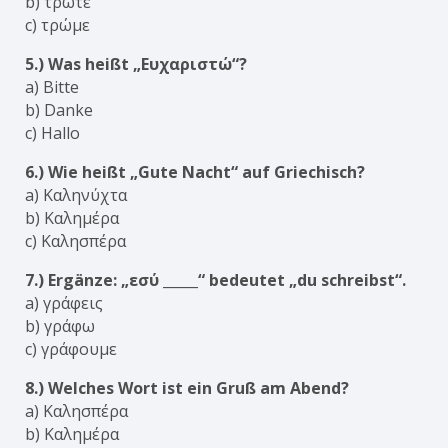
b) τρώτε
c) τρώμε
5.) Was heißt „Ευχαριστώ“?
a) Bitte
b) Danke
c) Hallo
6.) Wie heißt „Gute Nacht“ auf Griechisch?
a) Καληνύχτα
b) Καλημέρα
c) Καλησπέρα
7.) Ergänze: „εσύ _____“ bedeutet „du schreibst“.
a) γράφεις
b) γράφω
c) γράφουμε
8.) Welches Wort ist ein Gruß am Abend?
a) Καλησπέρα
b) Καλημέρα