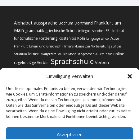
Alphabet
aussprache
Frankfurt am
Bochum
Dortmund
Main
grammatik
griechische Schrift
ISF - Institut
inlingua Iserlohn
für Schulische Förderung
Kostenlos
Köln
Language school Active
Frankfurt
Latein und Griechisch - Intensivkurse zur Vorbereitung auf das
lernen
online
Studium
Malgorzata Müller
Mondus Sprachen & Seminare
Sprachschule
Verben
regelmäßige Verben
Einwilligung verwalten
Um dir ein optimales Erlebnis zu bieten, verwenden wir Technologien
wie Cookies, um Geräteinformationen zu speichern und/oder darauf
zuzugreifen. Wenn du diesen Technologien zustimmst, können wir
Kontakt
Impressum
Datenschutz
Daten wie das Surfverhalten oder eindeutige IDs auf dieser Website
Cookie-Richtlinie (EU)
verarbeiten. Wenn du deine Einwilligung nicht erteilst oder zurückziehst,
können bestimmte Merkmale und Funktionen beeinträchtigt werden.
@copyright Web24 Consulting AVO | 2024-2026 * Wir
Akzeptieren
informieren über Sprachkurse, verkaufen selbst aber