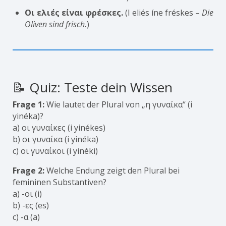
Οι ελιές είναι φρέσκες.
(I eliés íne fréskes –
Die
Oliven sind frisch.
)
📝 Quiz: Teste dein Wissen
Frage 1:
Wie lautet der Plural von „η γυναίκα“ (i
yinéka)?
a) οι γυναίκες (i yinékes)
b) οι γυναίκα (i yinéka)
c) οι γυναίκοι (i yinéki)
Frage 2:
Welche Endung zeigt den Plural bei
femininen Substantiven?
a) -οι (i)
b) -ες (es)
c) -α (a)