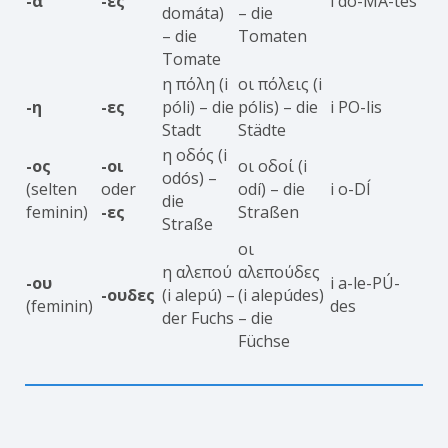
-α
-ες
i do-MA-tes
domáta)
– die
– die
Tomaten
Tomate
η πόλη (i
οι πόλεις (i
-η
-ες
póli) – die
pólis) – die
i PO-lis
Stadt
Städte
η οδός (i
-ος
-οι
οι οδοί (i
odós) –
(selten
oder
odí) – die
i o-DÍ
die
feminin)
-ες
Straßen
Straße
οι
η αλεπού
αλεπούδες
-ου
i a-le-PÚ-
-ουδες
(i alepú) –
(i alepúdes)
(feminin)
des
der Fuchs
– die
Füchse