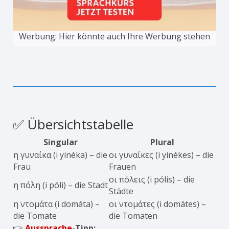
Werbung: Hier könnte auch Ihre Werbung stehen
✅ Übersichtstabelle
Singular
Plural
η γυναίκα (i yinéka) – die
οι γυναίκες (i yinékes) – die
Frau
Frauen
οι πόλεις (i pólis) – die
η πόλη (i póli) – die Stadt
Städte
η ντομάτα (i domáta) –
οι ντομάτες (i domátes) –
die Tomate
die Tomaten
👉
Aussprache
-Tipp: