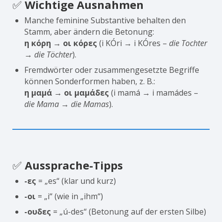
✅
Wichtige Ausnahmen
Manche feminine Substantive behalten den
Stamm, aber ändern die Betonung:
η κόρη → οι κόρες
(i KÓri → i KÓres –
die Tochter
→ die Töchter
).
Fremdwörter oder zusammengesetzte Begriffe
können Sonderformen haben, z. B.:
η μαμά → οι μαμάδες
(i mamá → i mamádes –
die Mama → die Mamas
).
✅
Aussprache-Tipps
-ες
= „es“ (klar und kurz)
-οι
= „i“ (wie in „ihm“)
-ουδες
= „ú-des“ (Betonung auf der ersten Silbe)