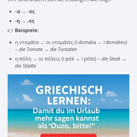
-α → -ες
-η → -ες
👉
Beispiele:
η ντομάτα → οι ντομάτες (i domáta → i domátes)
–
die Tomate → die Tomaten
η πόλη → οι πόλεις (i póli → i pólis) –
die Stadt →
die Städte