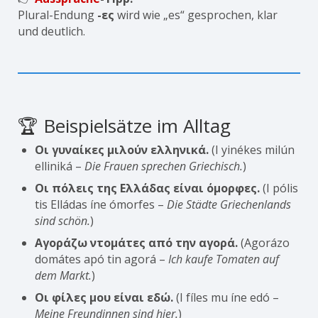
Plural-Endung
-ες
wird wie „es“ gesprochen, klar
und deutlich.
🏆 Beispielsätze im Alltag
Οι γυναίκες μιλούν ελληνικά.
(I yinékes milún
elliniká –
Die Frauen sprechen Griechisch.
)
Οι πόλεις της Ελλάδας είναι όμορφες.
(I pólis
tis Elládas íne ómorfes –
Die Städte Griechenlands
sind schön.
)
Αγοράζω ντομάτες από την αγορά.
(Agorázo
domátes apó tin agorá –
Ich kaufe Tomaten auf
dem Markt.
)
Οι φίλες μου είναι εδώ.
(I fíles mu íne edó –
Meine Freundinnen sind hier.
)