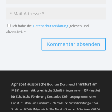
Ich habe die
Datenschutzerklärung
gelesen und
akzeptiert.
*
Alphabet
aussprache
Frankfurt am
Bochum
Dortmund
Main
grammatik
griechische Schrift
ISF - Institut
inlingua Iserlohn
für Schulische Förderung
Kostenlos
Köln
Language school Active
Frankfurt
Latein und Griechisch - Intensivkurse zur Vorbereitung auf das
lernen
online
Studium
Malgorzata Müller
Mondus Sprachen & Seminare