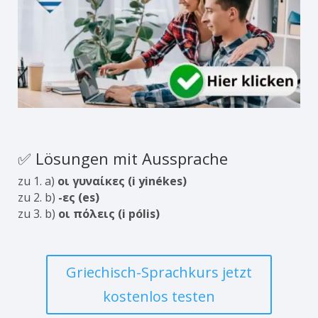
✅ Lösungen mit Aussprache
zu 1. a)
οι γυναίκες (i yinékes)
zu 2. b)
-ες (es)
zu 3. b)
οι πόλεις (i pólis)
Griechisch-Sprachkurs jetzt
kostenlos testen