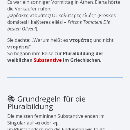
Es war ein sonniger Vormittag in Athen. Elena hörte
die Verkäufer rufen:
„Φρέσκες ντομάτες! Οι καλύτερες ελιές!“ (Fréskes
domátes! I kalýteres eliés! –
Frische Tomaten! Die
besten Oliven!
).
Sie dachte: „Warum heißt es
ντομάτες
und nicht
ντομάτα
?“
So begann ihre Reise zur
Pluralbildung der
weiblichen
Substantive
im Griechischen
.
📚 Grundregeln für die
Pluralbildung
Die meisten femininen Substantive enden im
Singular auf
-α
oder
-η
.
Im Plural ändern sich die Endungen wie folgt: