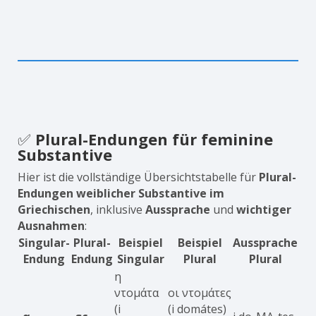
✅
Plural-Endungen für feminine
Substantive
Hier ist die vollständige Übersichtstabelle für
Plural-
Endungen weiblicher Substantive im
Griechischen
, inklusive
Aussprache
und
wichtiger
Ausnahmen
:
Singular-
Plural-
Beispiel
Beispiel
Aussprache
Endung
Endung
Singular
Plural
Plural
η
ντομάτα
οι ντομάτες
(i
(i domátes)