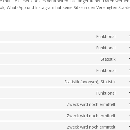
e mithilfe dieser Cookies verarbeiten. Die abgerufenen Daten werden
ok, WhatsApp und Instagram hat seine Sitze in den Vereinigten Staat
Funktional
Cons
to
Funktional
Cons
servi
to
Statistik
adva
Cons
servi
ads
to
Funktional
word
Cons
servi
to
Statistik (anonym), Statistik
googl
Cons
servi
analy
to
Funktional
comp
Cons
servi
to
Zweck wird noch ermittelt
prett
Cons
servi
links
to
Zweck wird noch ermittelt
word
Cons
servi
to
Zweck wird noch ermittelt
divi-
Cons