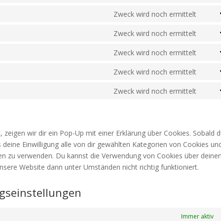
servi
(eleg
to
Zweck wird noch ermittelt
googl
them
Cons
servi
fonts
to
Zweck wird noch ermittelt
googl
Cons
servi
map
to
Zweck wird noch ermittelt
linke
Cons
servi
to
Zweck wird noch ermittelt
googl
Cons
servi
recap
to
Zweck wird noch ermittelt
face
Cons
servi
to
what
servi
sonst
zeigen wir dir ein Pop-Up mit einer Erklärung über Cookies. Sobald 
ns deine Einwilligung alle von dir gewählten Kategorien von Cookies un
eben zu verwenden. Du kannst die Verwendung von Cookies über deine
nsere Website dann unter Umständen nicht richtig funktioniert.
ngseinstellungen
Immer aktiv