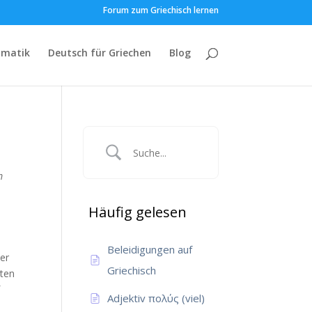
Forum zum Griechisch lernen
matik
Deutsch für Griechen
Blog
m
Häufig gelesen
Beleidigungen auf
er
Griechisch
gten
f
Adjektiv πολύς (viel)