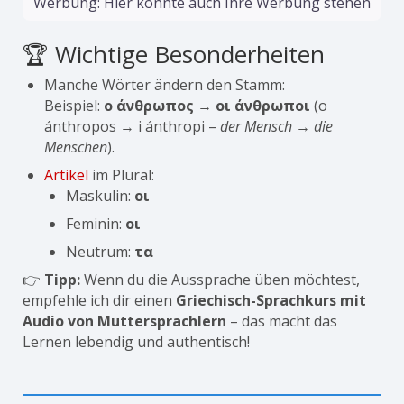
Werbung: Hier könnte auch Ihre Werbung stehen
🏆 Wichtige Besonderheiten
Manche Wörter ändern den Stamm:
Beispiel:
ο άνθρωπος → οι άνθρωποι
(o
ánthropos → i ánthropi –
der Mensch → die
Menschen
).
Artikel
im Plural:
Maskulin:
οι
Feminin:
οι
Neutrum:
τα
👉
Tipp:
Wenn du die Aussprache üben möchtest,
empfehle ich dir einen
Griechisch-Sprachkurs mit
Audio von Muttersprachlern
– das macht das
Lernen lebendig und authentisch!