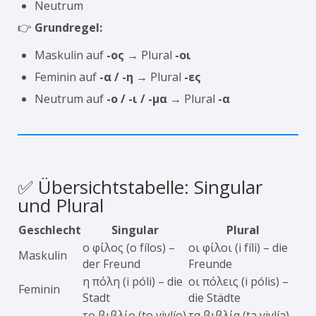
Neutrum
👉
Grundregel:
Maskulin auf
-ος
→ Plural
-οι
Feminin auf
-α / -η
→ Plural
-ες
Neutrum auf
-ο / -ι / -μα
→ Plural
-α
✅ Übersichtstabelle: Singular
und Plural
Geschlecht
Singular
Plural
ο φίλος (o fílos) –
οι φίλοι (i fíli) – die
Maskulin
der Freund
Freunde
η πόλη (i póli) – die
οι πόλεις (i pólis) –
Feminin
Stadt
die Städte
το βιβλίο (to vivlío)
τα βιβλία (ta vivlía)