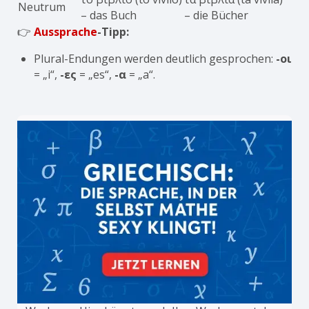
Neutrum
– das Buch
– die Bücher
👉
Aussprache
-Tipp:
Plural-Endungen werden deutlich gesprochen:
-οι
= „i“,
-ες
= „es“,
-α
= „a“.