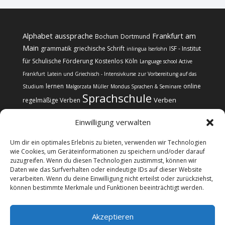
Alphabet
aussprache
Frankfurt am
Bochum
Dortmund
Main
grammatik
griechische Schrift
ISF - Institut
inlingua Iserlohn
für Schulische Förderung
Kostenlos
Köln
Language school Active
Frankfurt
Latein und Griechisch - Intensivkurse zur Vorbereitung auf das
lernen
online
Studium
Malgorzata Müller
Mondus Sprachen & Seminare
Sprachschule
Verben
regelmäßige Verben
Einwilligung verwalten
Um dir ein optimales Erlebnis zu bieten, verwenden wir Technologien
wie Cookies, um Geräteinformationen zu speichern und/oder darauf
zuzugreifen. Wenn du diesen Technologien zustimmst, können wir
Kontakt
Impressum
Datenschutz
Daten wie das Surfverhalten oder eindeutige IDs auf dieser Website
Cookie-Richtlinie (EU)
verarbeiten. Wenn du deine Einwilligung nicht erteilst oder zurückziehst,
können bestimmte Merkmale und Funktionen beeinträchtigt werden.
@copyright Web24 Consulting AVO | 2024-2026 * Wir
Akzeptieren
informieren über Sprachkurse, verkaufen selbst aber