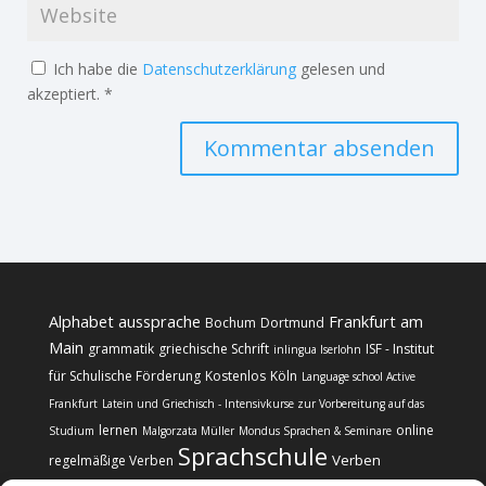
Ich habe die
Datenschutzerklärung
gelesen und
akzeptiert.
*
Alphabet
aussprache
Frankfurt am
Bochum
Dortmund
Main
grammatik
griechische Schrift
ISF - Institut
inlingua Iserlohn
für Schulische Förderung
Kostenlos
Köln
Language school Active
Frankfurt
Latein und Griechisch - Intensivkurse zur Vorbereitung auf das
lernen
online
Studium
Malgorzata Müller
Mondus Sprachen & Seminare
Sprachschule
Verben
regelmäßige Verben