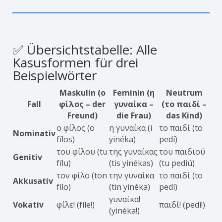
✅ Übersichtstabelle: Alle
Kasusformen für drei
Beispielwörter
Maskulin
(ο
Feminin
(η
Neutrum
Fall
φίλος – der
γυναίκα –
(το παιδί –
Freund)
die Frau)
das Kind)
ο φίλος (o
η γυναίκα (i
το παιδί (to
Nominativ
fílos)
yinéka)
pedí)
του φίλου (tu
της γυναίκας
του παιδιού
Genitiv
fílu)
(tis yinékas)
(tu pediú)
τον φίλο (ton
την γυναίκα
το παιδί (to
Akkusativ
fílo)
(tin yinéka)
pedí)
γυναίκα!
Vokativ
φίλε! (fíle!)
παιδί! (pedí!)
(yinéka!)