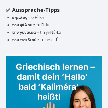
✅
Aussprache-Tipps
ο φίλος
= o FÍ-los
του φίλου
= tu FÍ-lu
την γυναίκα
= tin yi-NÉ-ka
του παιδιού
= tu pe-di-Ú