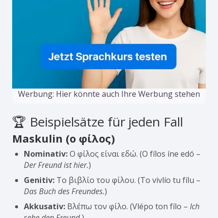
Werbung: Hier könnte auch Ihre Werbung stehen
🏆 Beispielsätze für jeden Fall
Maskulin (ο φίλος)
Nominativ:
Ο φίλος είναι εδώ. (O fílos íne edó –
Der Freund ist hier.
)
Genitiv:
Το βιβλίο του φίλου. (To vivlío tu fílu –
Das Buch des Freundes.
)
Akkusativ:
Βλέπω τον φίλο. (Vlépo ton fílo –
Ich
sehe den Freund.
)