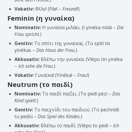
Vokativ:
Φίλε! (Fíle! –
Freund!
)
Feminin (η γυναίκα)
Nominativ:
Η γυναίκα μιλάει. (I yinéka milái –
Die
Frau spricht.
)
Genitiv:
Το σπίτι της γυναίκας. (To spíti tis
yinékas –
Das Haus der Frau.
)
Akkusativ:
Βλέπω την γυναίκα. (Vlépo tin yinéka
–
Ich sehe die Frau.
)
Vokativ:
Γυναίκα! (Yinéka! –
Frau!
)
Neutrum (το παιδί)
Nominativ:
Το παιδί παίζει. (To pedí pézi –
Das
Kind spielt.
)
Genitiv:
Το παιχνίδι του παιδιού. (To pechnídi
tu pediú –
Das Spiel des Kindes.
)
Akkusativ:
Βλέπω το παιδί. (Vlépo to pedí –
Ich