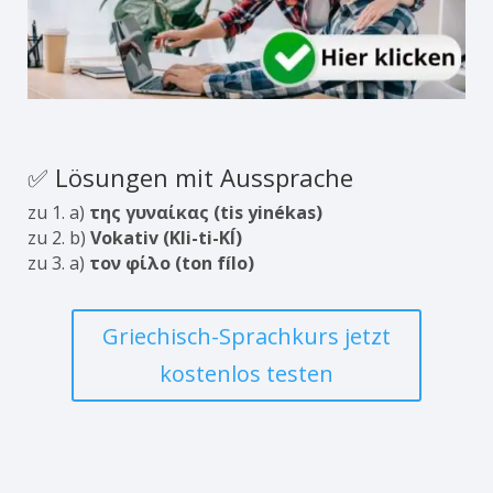
✅ Lösungen mit Aussprache
zu 1. a)
της γυναίκας (tis yinékas)
zu 2. b)
Vokativ (Kli-ti-KÍ)
zu 3. a)
τον φίλο (ton fílo)
Griechisch-Sprachkurs jetzt
kostenlos testen