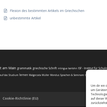
Flexion des bestimmten Artikels im Griechischen
unbestimmte Artikel
rt am Main
grammatik
griechische Schrift
ISF - Institut für Sch
inlingua Iserlohn
lernen
online
regelmäß
 auf das Studium
Malgorzata Müller
Mondus Sprachen & Seminare
Um dir ein 
um Gerätein
Technologie
Cookie-Richtlinie (EU)
auf dieser W
zurückziehs