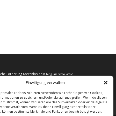
ulische Förderung
Kostenlos
Köln
Language school Active
Sprachschule
Verben
ige Verben
Einwilligung verwalten
optimales Erlebnis zu bieten, verwenden wir Technologien wie Cookies,
formationen zu speichern und/oder darauf zuzugreifen. Wenn du diesen
n zustimmst, können wir Daten wie das Surfverhalten oder eindeutige IDs
ebsite verarbeiten. Wenn du deine Einwilligung nicht erteilst oder
t, können bestimmte Merkmale und Funktionen beeinträchtigt werden.