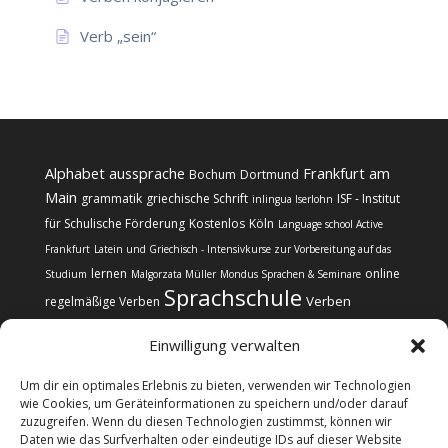
Verb „sein“
Alphabet
aussprache
Frankfurt am
Bochum
Dortmund
Main
grammatik
griechische Schrift
ISF - Institut
inlingua Iserlohn
für Schulische Förderung
Kostenlos
Köln
Language school Active
Frankfurt
Latein und Griechisch - Intensivkurse zur Vorbereitung auf das
lernen
online
Studium
Malgorzata Müller
Mondus Sprachen & Seminare
Sprachschule
Verben
regelmäßige Verben
Einwilligung verwalten
Um dir ein optimales Erlebnis zu bieten, verwenden wir Technologien
wie Cookies, um Geräteinformationen zu speichern und/oder darauf
zuzugreifen. Wenn du diesen Technologien zustimmst, können wir
Kontakt
Impressum
Datenschutz
Daten wie das Surfverhalten oder eindeutige IDs auf dieser Website