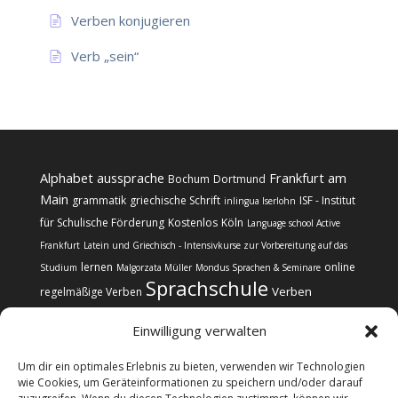
Verben konjugieren
Verb „sein“
Alphabet
aussprache
Frankfurt am
Bochum
Dortmund
Main
grammatik
griechische Schrift
ISF - Institut
inlingua Iserlohn
für Schulische Förderung
Kostenlos
Köln
Language school Active
Frankfurt
Latein und Griechisch - Intensivkurse zur Vorbereitung auf das
lernen
online
Studium
Malgorzata Müller
Mondus Sprachen & Seminare
Sprachschule
Verben
regelmäßige Verben
Einwilligung verwalten
Um dir ein optimales Erlebnis zu bieten, verwenden wir Technologien
wie Cookies, um Geräteinformationen zu speichern und/oder darauf