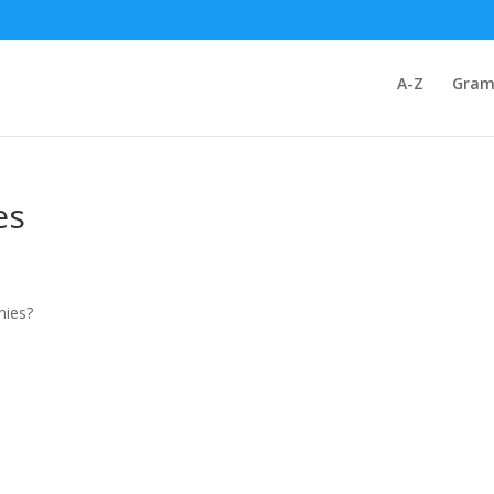
A-Z
Gram
es
mies?