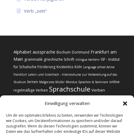
Verb „sein“
Alphabet
aussprache
Frankfurt am
Bochum
Dortmund
Main
grammatik
griechische Schrift
ISF - Institut
inlingua Iserlohn
für Schulische Förderung
Kostenlos
Köln
Language school Active
Frankfurt
Latein und Griechisch - Intensivkurse zur Vorbereitung auf das
lernen
online
Studium
Malgorzata Müller
Mondus Sprachen & Seminare
Sprachschule
Verben
regelmäßige Verben
Einwilligung verwalten
Um dir ein optimales Erlebnis zu bieten, verwenden wir Technologien
wie Cookies, um Geräteinformationen zu speichern und/oder darauf
zuzugreifen. Wenn du diesen Technologien zustimmst, können wir
Kontakt
Impressum
Datenschutz
Daten wie das Surfverhalten oder eindeutige IDs auf dieser Website