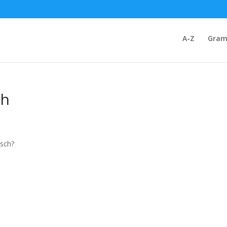
A-Z
Gram
ch
isch?