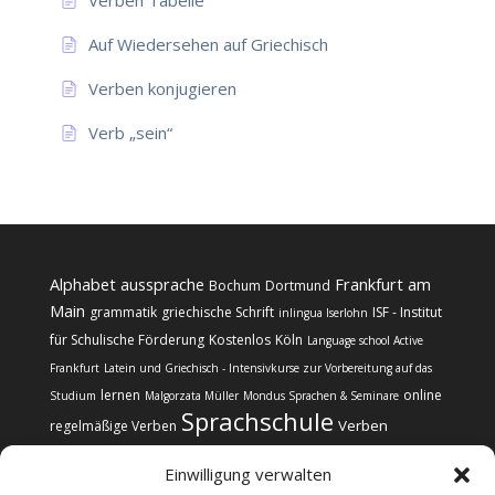
Verben Tabelle
Auf Wiedersehen auf Griechisch
Verben konjugieren
Verb „sein“
Alphabet
aussprache
Frankfurt am
Bochum
Dortmund
Main
grammatik
griechische Schrift
ISF - Institut
inlingua Iserlohn
für Schulische Förderung
Kostenlos
Köln
Language school Active
Frankfurt
Latein und Griechisch - Intensivkurse zur Vorbereitung auf das
lernen
online
Studium
Malgorzata Müller
Mondus Sprachen & Seminare
Sprachschule
Verben
regelmäßige Verben
Einwilligung verwalten