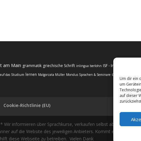
rt am Main
grammatik
griechische Schrift
ISF - Institut für Sch
inlingua Iserlohn
lernen
online
regelmäß
 auf das Studium
Malgorzata Müller
Mondus Sprachen & Seminare
Um dir ein 
um Gerätein
Technologie
auf dieser W
zurückziehs
Cookie-Richtlinie (EU)
Akze
Wir informieren über Sprachkurse, verkaufen selbst aber keine Sprac
Banner auf die Website des jeweiligen Anbieters. Kommt es zum Kauf, e
 hilft diese Webseite zu betreiben. Vielen Dank