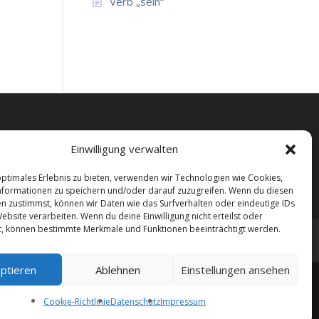
Verb „sein“
Einwilligung verwalten
ulische Förderung
Kostenlos
Köln
Language school Active
Sprachschule
Verben
ige Verben
optimales Erlebnis zu bieten, verwenden wir Technologien wie Cookies,
formationen zu speichern und/oder darauf zuzugreifen. Wenn du diesen
n zustimmst, können wir Daten wie das Surfverhalten oder eindeutige IDs
ebsite verarbeiten. Wenn du deine Einwilligung nicht erteilst oder
t, können bestimmte Merkmale und Funktionen beeinträchtigt werden.
ptieren
Ablehnen
Einstellungen ansehen
hkurse. Wenn Sie sich für einen Sprachkurs
rhalten wir ggf. eine Vergütung vom Anbieter.
Cookie-Richtlinie
Datenschutz
Impressum