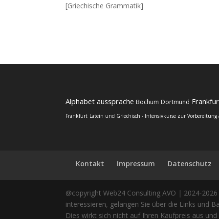
[Griechische Grammatik]
Alphabet
aussprache
Frankfu
Bochum
Dortmund
Frankfurt
Latein und Griechisch - Intensivkurse zur Vorbereitung
Kontakt
Impressum
Datenschutz
@copyright Web24 Consulting AVO | 2024-2026 * 
interessieren, gelangen Sie über die Links und 
Dies wirkt sich nicht auf Ihren Kaufpreis aus und