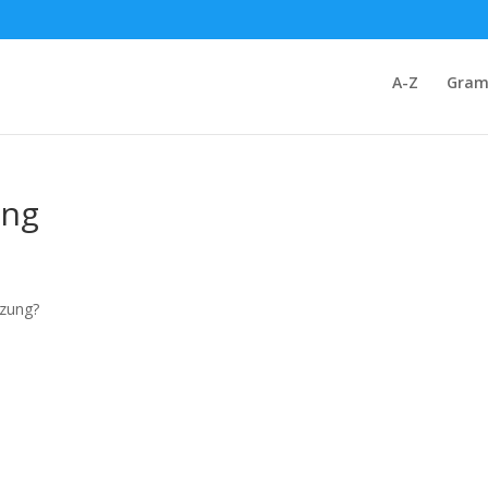
A-Z
Gram
ung
tzung?