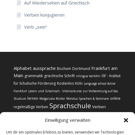
Auf Wiedersehen auf Griechisch
Verben konjugieren
Verb „sein“
Alphabet
aussprache
Frankfurt am
Bochum
Dortmund
Main
grammatik
griechische Schrift
ISF - Institut
inlingua Iserlohn
für Schulische Förderung
Kostenlos
Köln
Language school Active
Frankfurt
Latein und Griechisch - Intensivkurse zur Vorbereitung auf das
lernen
online
Studium
Malgorzata Müller
Mondus Sprachen & Seminare
Sprachschule
Verben
regelmäßige Verben
Einwilligung verwalten
Um dir ein optimales Erlebnis zu bieten, verwenden wir Technologien