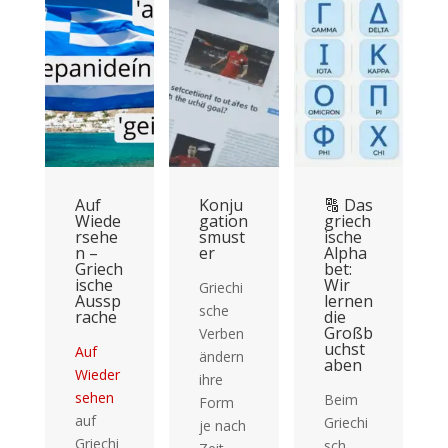
Auf
Konju
🔠 Das
Wiede
gation
griech
rsehe
smust
ische
n –
er
Alpha
Griech
bet:
ische
Wir
Griechi
Aussp
lernen
sche
rache
die
Großb
Verben
uchst
Auf
ändern
aben
Wieder
ihre
sehen
Beim
Form
auf
Griechi
je nach
Griechi
sch