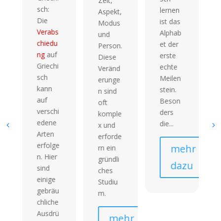
Zeit,
sch:
lernen
Aspekt,
Die
ist das
Modus
Verabs
Alphab
und
chiedu
et der
Person.
ng
auf
erste
Diese
Griechi
echte
Veränd
sch
Meilen
erunge
kann
stein.
n sind
auf
Beson
oft
verschi
ders
komple
edene
die...
x und
Arten
erforde
erfolge
mehr
rn ein
n. Hier
gründli
dazu
sind
ches
einige
Studiu
gebräu
m.
chliche
Ausdrü
mehr