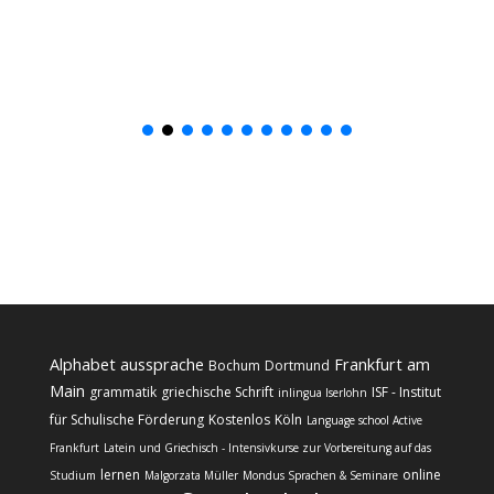
Alphabet
aussprache
Frankfurt am
Bochum
Dortmund
Main
grammatik
griechische Schrift
ISF - Institut
inlingua Iserlohn
für Schulische Förderung
Kostenlos
Köln
Language school Active
Frankfurt
Latein und Griechisch - Intensivkurse zur Vorbereitung auf das
lernen
online
Studium
Malgorzata Müller
Mondus Sprachen & Seminare