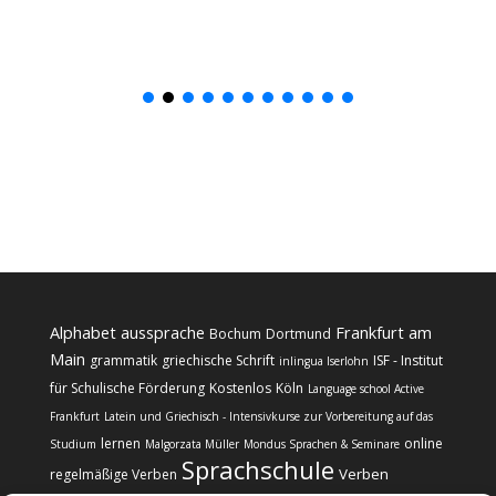
Alphabet
aussprache
Frankfurt am
Bochum
Dortmund
Main
grammatik
griechische Schrift
ISF - Institut
inlingua Iserlohn
für Schulische Förderung
Kostenlos
Köln
Language school Active
Frankfurt
Latein und Griechisch - Intensivkurse zur Vorbereitung auf das
lernen
online
Studium
Malgorzata Müller
Mondus Sprachen & Seminare
Sprachschule
Verben
regelmäßige Verben