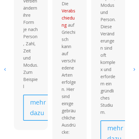
Verben
Die
Modus
ändern
Verabs
und
ihre
chiedu
Person.
Form
ng
auf
Diese
je nach
Griechi
Veränd
Person
sch
erunge
, Zahl,
kann
n sind
Zeit
auf
oft
und
verschi
komple
Modus.
edene
x und
Zum
Arten
erforde
Beispie
erfolge
hr
rn ein
l
n. Hier
gründli
zu
sind
ches
mehr
einige
Studiu
gebräu
dazu
m.
chliche
Ausdrü
mehr
cke:
dazu