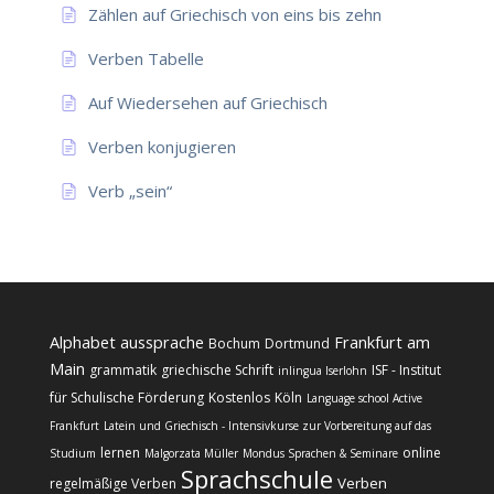
Zählen auf Griechisch von eins bis zehn
Verben Tabelle
Auf Wiedersehen auf Griechisch
Verben konjugieren
Verb „sein“
Alphabet
aussprache
Frankfurt am
Bochum
Dortmund
Main
grammatik
griechische Schrift
ISF - Institut
inlingua Iserlohn
für Schulische Förderung
Kostenlos
Köln
Language school Active
Frankfurt
Latein und Griechisch - Intensivkurse zur Vorbereitung auf das
lernen
online
Studium
Malgorzata Müller
Mondus Sprachen & Seminare
Sprachschule
Verben
regelmäßige Verben