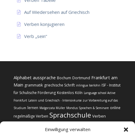
Verben Tabelle
Auf Wiedersehen auf Griechisch
Verben konjugieren
Verb „sein“
Alphabet
aussprache
Frankfurt am
Bochum
Dortmund
Main
grammatik
griechische Schrift
ISF - Institut
inlingua Iserlohn
für Schulische Förderung
Kostenlos
Köln
Language school Active
Frankfurt
Latein und Griechisch - Intensivkurse zur Vorbereitung auf das
lernen
online
Studium
Malgorzata Müller
Mondus Sprachen & Seminare
Sprachschule
Verben
regelmäßige Verben
Einwilligung verwalten