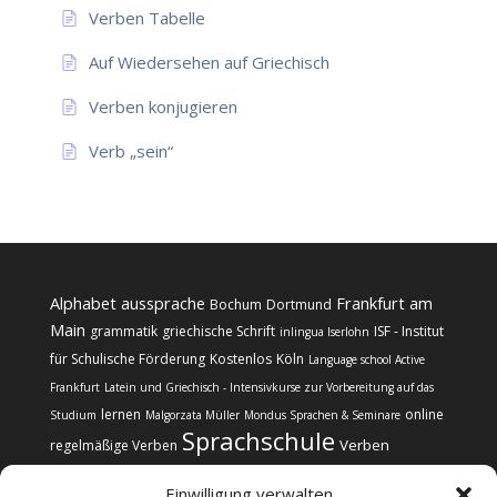
Verben Tabelle
Auf Wiedersehen auf Griechisch
Verben konjugieren
Verb „sein“
Alphabet
aussprache
Frankfurt am
Bochum
Dortmund
Main
grammatik
griechische Schrift
ISF - Institut
inlingua Iserlohn
für Schulische Förderung
Kostenlos
Köln
Language school Active
Frankfurt
Latein und Griechisch - Intensivkurse zur Vorbereitung auf das
lernen
online
Studium
Malgorzata Müller
Mondus Sprachen & Seminare
Sprachschule
Verben
regelmäßige Verben
Einwilligung verwalten