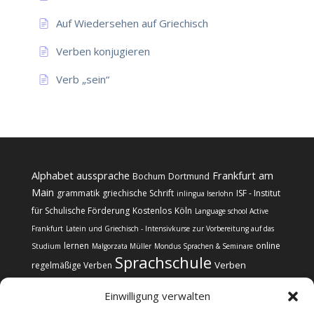
Auf Wiedersehen auf Griechisch
Verben konjugieren
Verb „sein“
Alphabet
aussprache
Frankfurt am
Bochum
Dortmund
Main
grammatik
griechische Schrift
ISF - Institut
inlingua Iserlohn
für Schulische Förderung
Kostenlos
Köln
Language school Active
Frankfurt
Latein und Griechisch - Intensivkurse zur Vorbereitung auf das
lernen
online
Studium
Malgorzata Müller
Mondus Sprachen & Seminare
Sprachschule
Verben
regelmäßige Verben
Einwilligung verwalten