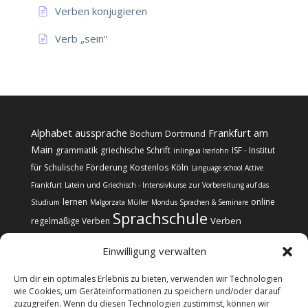
Verben konjugieren
Verb „sein“
Alphabet
aussprache
Frankfurt am
Bochum
Dortmund
Main
grammatik
griechische Schrift
ISF - Institut
inlingua Iserlohn
für Schulische Förderung
Kostenlos
Köln
Language school Active
Frankfurt
Latein und Griechisch - Intensivkurse zur Vorbereitung auf das
lernen
online
Studium
Malgorzata Müller
Mondus Sprachen & Seminare
Sprachschule
Verben
regelmäßige Verben
Einwilligung verwalten
Um dir ein optimales Erlebnis zu bieten, verwenden wir Technologien
wie Cookies, um Geräteinformationen zu speichern und/oder darauf
zuzugreifen. Wenn du diesen Technologien zustimmst, können wir
Kontakt
Impressum
Datenschutz