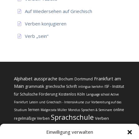
Auf Wiedersehen auf Griechisch
Verben konjugieren
Verb „sein“
Alphabet
aussprache
Frankfurt am
Bochum
Dortmund
Main
grammatik
griechische Schrift
ISF - Institut
inlingua Iserlohn
für Schulische Förderung
Kostenlos
Köln
Language school Active
Frankfurt
Latein und Griechisch - Intensivkurse zur Vorbereitung auf das
lernen
online
Studium
Malgorzata Müller
Mondus Sprachen & Seminare
Sprachschule
Verben
regelmäßige Verben
Einwilligung verwalten