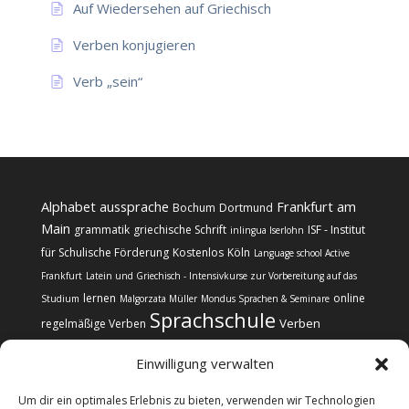
Auf Wiedersehen auf Griechisch
Verben konjugieren
Verb „sein“
Alphabet
aussprache
Frankfurt am
Bochum
Dortmund
Main
grammatik
griechische Schrift
ISF - Institut
inlingua Iserlohn
für Schulische Förderung
Kostenlos
Köln
Language school Active
Frankfurt
Latein und Griechisch - Intensivkurse zur Vorbereitung auf das
lernen
online
Studium
Malgorzata Müller
Mondus Sprachen & Seminare
Sprachschule
Verben
regelmäßige Verben
Einwilligung verwalten
Um dir ein optimales Erlebnis zu bieten, verwenden wir Technologien