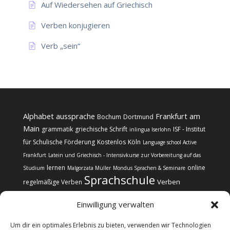
Auf Wiedersehen auf Griechisch
Verben konjugieren
Verb „sein“
Alphabet
aussprache
Frankfurt am
Bochum
Dortmund
Main
grammatik
griechische Schrift
ISF - Institut
inlingua Iserlohn
für Schulische Förderung
Kostenlos
Köln
Language school Active
Frankfurt
Latein und Griechisch - Intensivkurse zur Vorbereitung auf das
lernen
online
Studium
Malgorzata Müller
Mondus Sprachen & Seminare
Sprachschule
Verben
regelmäßige Verben
Einwilligung verwalten
Um dir ein optimales Erlebnis zu bieten, verwenden wir Technologien