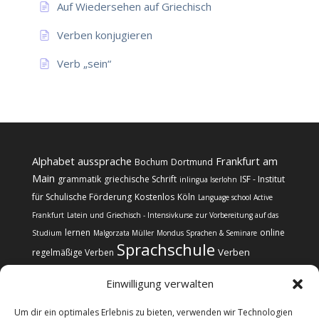
Auf Wiedersehen auf Griechisch
Verben konjugieren
Verb „sein“
Alphabet
aussprache
Frankfurt am
Bochum
Dortmund
Main
grammatik
griechische Schrift
ISF - Institut
inlingua Iserlohn
für Schulische Förderung
Kostenlos
Köln
Language school Active
Frankfurt
Latein und Griechisch - Intensivkurse zur Vorbereitung auf das
lernen
online
Studium
Malgorzata Müller
Mondus Sprachen & Seminare
Sprachschule
Verben
regelmäßige Verben
Einwilligung verwalten
Um dir ein optimales Erlebnis zu bieten, verwenden wir Technologien