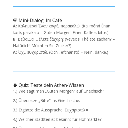
💬 Mini-Dialog: Im Café
A:
Καλημέρα! Έναν καφέ, παρακαλώ. (Kaliméra! Énan
kafé, parakaló – Guten Morgen! Einen Kaffee, bitte.)
B:
Βεβαίως! Θέλετε ζάχαρη; (Vevéos! Thélete záchari? –
Natürlich! Möchten Sie Zucker?)
A:
Όχι, ευχαριστώ. (Óchi, efcharistó – Nein, danke.)
🧠 Quiz: Teste dein Athen-Wissen
1.) Wie sagt man „Guten Morgen“ auf Griechisch?
2.) Übersetze „Bitte“ ins Griechische.
3.) Ergänze die Aussprache: Ευχαριστώ = ______
4.) Welcher Stadtteil ist bekannt für Flohmärkte?