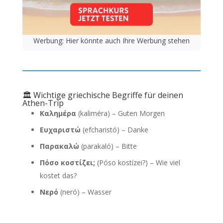
Werbung: Hier könnte auch Ihre Werbung stehen
🏛 Wichtige griechische Begriffe für deinen
Athen-Trip
Καλημέρα
(kaliméra) – Guten Morgen
Ευχαριστώ
(efcharistó) – Danke
Παρακαλώ
(parakaló) – Bitte
Πόσο κοστίζει;
(Póso kostízei?) – Wie viel
kostet das?
Νερό
(neró) – Wasser