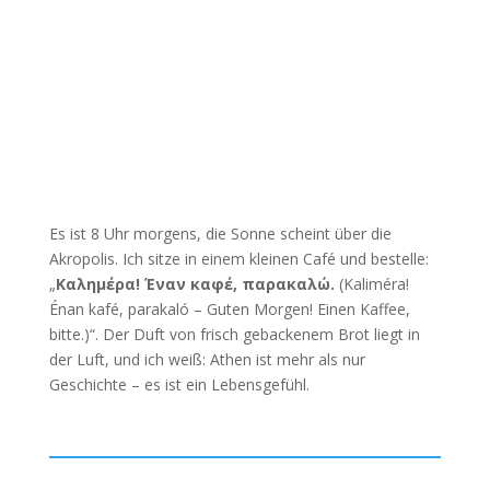
Es ist 8 Uhr morgens, die Sonne scheint über die
Akropolis. Ich sitze in einem kleinen Café und bestelle:
„
Καλημέρα! Έναν καφέ, παρακαλώ.
(Kaliméra!
Énan kafé, parakaló – Guten Morgen! Einen Kaffee,
bitte.)“. Der Duft von frisch gebackenem Brot liegt in
der Luft, und ich weiß: Athen ist mehr als nur
Geschichte – es ist ein Lebensgefühl.