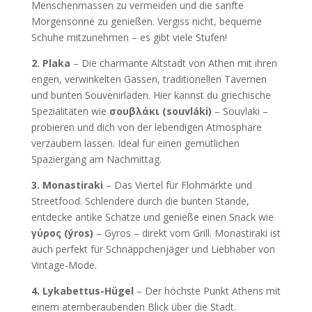
Menschenmassen zu vermeiden und die sanfte
Morgensonne zu genießen. Vergiss nicht, bequeme
Schuhe mitzunehmen – es gibt viele Stufen!
2. Plaka
– Die charmante Altstadt von Athen mit ihren
engen, verwinkelten Gassen, traditionellen Tavernen
und bunten Souvenirläden. Hier kannst du griechische
Spezialitäten wie
σουβλάκι (souvláki)
– Souvlaki –
probieren und dich von der lebendigen Atmosphäre
verzaubern lassen. Ideal für einen gemütlichen
Spaziergang am Nachmittag.
3. Monastiraki
– Das Viertel für Flohmärkte und
Streetfood. Schlendere durch die bunten Stände,
entdecke antike Schätze und genieße einen Snack wie
γύρος (ýros)
– Gyros – direkt vom Grill. Monastiraki ist
auch perfekt für Schnäppchenjäger und Liebhaber von
Vintage-Mode.
4. Lykabettus-Hügel
– Der höchste Punkt Athens mit
einem atemberaubenden Blick über die Stadt.