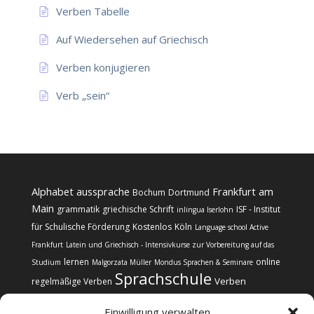
Verben Tabelle
Auf Wiedersehen auf Griechisch
Verben konjugieren
Verb „sein“
Alphabet
aussprache
Frankfurt am
Bochum
Dortmund
Main
grammatik
griechische Schrift
ISF - Institut
inlingua Iserlohn
für Schulische Förderung
Kostenlos
Köln
Language school Active
Frankfurt
Latein und Griechisch - Intensivkurse zur Vorbereitung auf das
lernen
online
Studium
Malgorzata Müller
Mondus Sprachen & Seminare
Sprachschule
Verben
regelmäßige Verben
Einwilligung verwalten