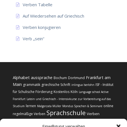
Verben Tabelle
Auf Wiedersehen auf Griechisch
Verben konjugieren
Verb „sein“
Alphabet
aussprache
Frankfurt am
Bochum
Dortmund
Main
grammatik
griechische Schrift
ISF - Institut
inlingua Iserlohn
für Schulische Förderung
Kostenlos
Köln
Language school Active
Frankfurt
Latein und Griechisch - Intensivkurse zur Vorbereitung auf das
lernen
online
Studium
Malgorzata Müller
Mondus Sprachen & Seminare
Sprachschule
Verben
regelmäßige Verben
Einwilligung verwalten