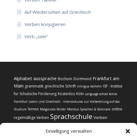
Auf Wiedersehen auf Griechisch
Verben konjugieren
Verb „sein“
Alphabet
aussprache
Frankfurt am
Bochum
Dortmund
Main
grammatik
griechische Schrift
ISF - Institut
inlingua Iserlohn
für Schulische Förderung
Kostenlos
Köln
Language school Active
Frankfurt
Latein und Griechisch - Intensivkurse zur Vorbereitung auf das
lernen
online
Studium
Malgorzata Müller
Mondus Sprachen & Seminare
Sprachschule
Verben
regelmäßige Verben
Einwilligung verwalten