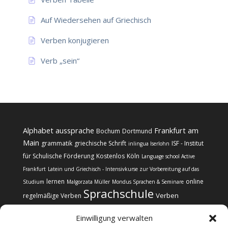
Auf Wiedersehen auf Griechisch
Verben konjugieren
Verb „sein“
Alphabet
aussprache
Frankfurt am
Bochum
Dortmund
Main
grammatik
griechische Schrift
ISF - Institut
inlingua Iserlohn
für Schulische Förderung
Kostenlos
Köln
Language school Active
Frankfurt
Latein und Griechisch - Intensivkurse zur Vorbereitung auf das
lernen
online
Studium
Malgorzata Müller
Mondus Sprachen & Seminare
Sprachschule
Verben
regelmäßige Verben
Einwilligung verwalten