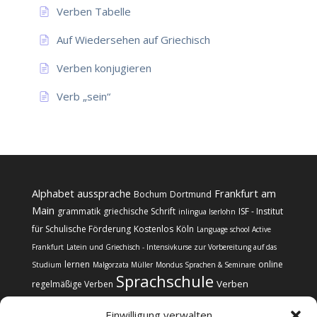
Verben Tabelle
Auf Wiedersehen auf Griechisch
Verben konjugieren
Verb „sein“
Alphabet
aussprache
Frankfurt am
Bochum
Dortmund
Main
grammatik
griechische Schrift
ISF - Institut
inlingua Iserlohn
für Schulische Förderung
Kostenlos
Köln
Language school Active
Frankfurt
Latein und Griechisch - Intensivkurse zur Vorbereitung auf das
lernen
online
Studium
Malgorzata Müller
Mondus Sprachen & Seminare
Sprachschule
Verben
regelmäßige Verben
Einwilligung verwalten