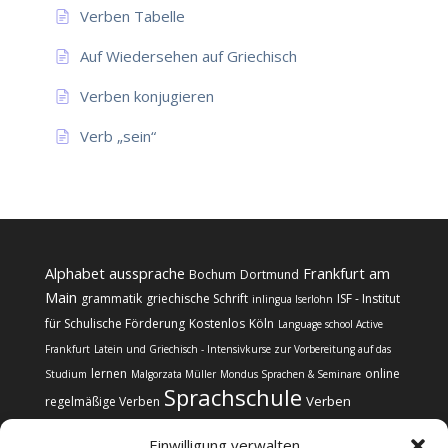
Verben Tabelle
Auf Wiedersehen auf Griechisch
Verben konjugieren
Verb „sein“
Alphabet
aussprache
Frankfurt am
Bochum
Dortmund
Main
grammatik
griechische Schrift
ISF - Institut
inlingua Iserlohn
für Schulische Förderung
Kostenlos
Köln
Language school Active
Frankfurt
Latein und Griechisch - Intensivkurse zur Vorbereitung auf das
lernen
online
Studium
Malgorzata Müller
Mondus Sprachen & Seminare
Sprachschule
Verben
regelmäßige Verben
Einwilligung verwalten