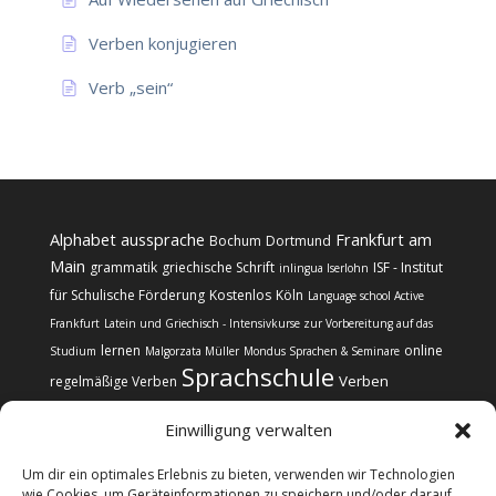
Verben konjugieren
Verb „sein“
Alphabet
aussprache
Frankfurt am
Bochum
Dortmund
Main
grammatik
griechische Schrift
ISF - Institut
inlingua Iserlohn
für Schulische Förderung
Kostenlos
Köln
Language school Active
Frankfurt
Latein und Griechisch - Intensivkurse zur Vorbereitung auf das
lernen
online
Studium
Malgorzata Müller
Mondus Sprachen & Seminare
Sprachschule
Verben
regelmäßige Verben
Einwilligung verwalten
Um dir ein optimales Erlebnis zu bieten, verwenden wir Technologien
wie Cookies, um Geräteinformationen zu speichern und/oder darauf