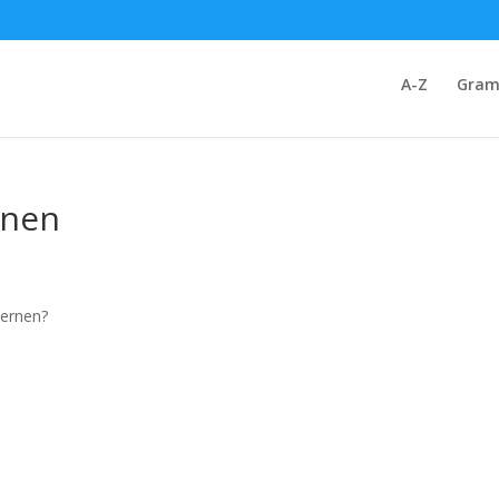
A-Z
Gram
rnen
lernen?