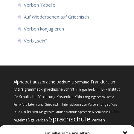
Verben Tabelle
Auf Wiedersehen auf Griechisch
Verben konjugieren
Verb „sein“
Alphabet
aussprache
Frankfurt am
Bochum
Dortmund
Main
grammatik
griechische Schrift
ISF - Institut
inlingua Iserlohn
für Schulische Förderung
Kostenlos
Köln
Language school Active
Frankfurt
Latein und Griechisch - Intensivkurse zur Vorbereitung auf das
lernen
online
Studium
Malgorzata Müller
Mondus Sprachen & Seminare
Sprachschule
Verben
regelmäßige Verben
Einwilligung verwalten