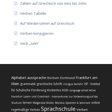
Zählen auf Griechisch von eins bis zehn
Verben Tabelle
Auf Wiedersehen auf Griechisch
Verben konjugieren
Verb „sein“
Alphabet
aussprache
Frankfurt am
Bochum
Dortmund
Main
grammatik
griechische Schrift
ISF - Institut
inlingua Iserlohn
für Schulische Förderung
Kostenlos
Köln
Language school Active
Frankfurt
Latein und Griechisch - Intensivkurse zur Vorbereitung auf das
lernen
online
Studium
Malgorzata Müller
Mondus Sprachen & Seminare
Sprachschule
Verben
regelmäßige Verben