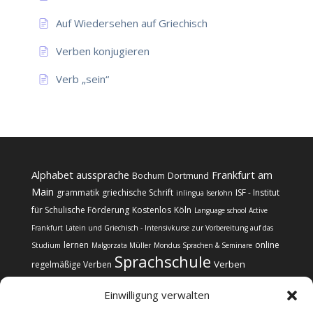
Auf Wiedersehen auf Griechisch
Verben konjugieren
Verb „sein“
Alphabet
aussprache
Frankfurt am
Bochum
Dortmund
Main
grammatik
griechische Schrift
ISF - Institut
inlingua Iserlohn
für Schulische Förderung
Kostenlos
Köln
Language school Active
Frankfurt
Latein und Griechisch - Intensivkurse zur Vorbereitung auf das
lernen
online
Studium
Malgorzata Müller
Mondus Sprachen & Seminare
Sprachschule
Verben
regelmäßige Verben
Einwilligung verwalten