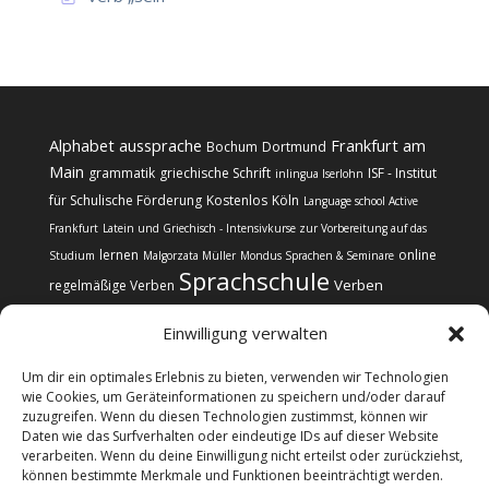
Alphabet
aussprache
Frankfurt am
Bochum
Dortmund
Main
grammatik
griechische Schrift
ISF - Institut
inlingua Iserlohn
für Schulische Förderung
Kostenlos
Köln
Language school Active
Frankfurt
Latein und Griechisch - Intensivkurse zur Vorbereitung auf das
lernen
online
Studium
Malgorzata Müller
Mondus Sprachen & Seminare
Sprachschule
Verben
regelmäßige Verben
Einwilligung verwalten
Um dir ein optimales Erlebnis zu bieten, verwenden wir Technologien
wie Cookies, um Geräteinformationen zu speichern und/oder darauf
zuzugreifen. Wenn du diesen Technologien zustimmst, können wir
Kontakt
Impressum
Datenschutz
Daten wie das Surfverhalten oder eindeutige IDs auf dieser Website
Cookie-Richtlinie (EU)
verarbeiten. Wenn du deine Einwilligung nicht erteilst oder zurückziehst,
können bestimmte Merkmale und Funktionen beeinträchtigt werden.