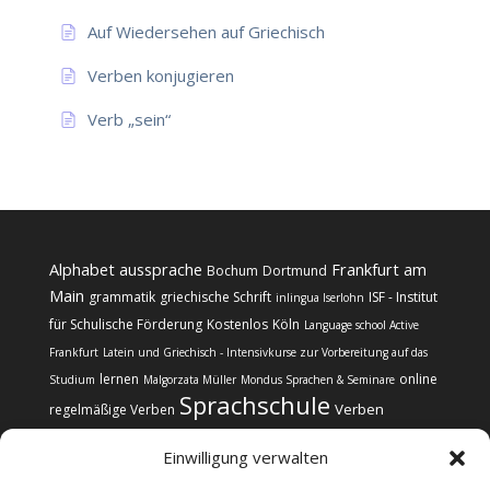
Auf Wiedersehen auf Griechisch
Verben konjugieren
Verb „sein“
Alphabet
aussprache
Frankfurt am
Bochum
Dortmund
Main
grammatik
griechische Schrift
ISF - Institut
inlingua Iserlohn
für Schulische Förderung
Kostenlos
Köln
Language school Active
Frankfurt
Latein und Griechisch - Intensivkurse zur Vorbereitung auf das
lernen
online
Studium
Malgorzata Müller
Mondus Sprachen & Seminare
Sprachschule
Verben
regelmäßige Verben
Einwilligung verwalten