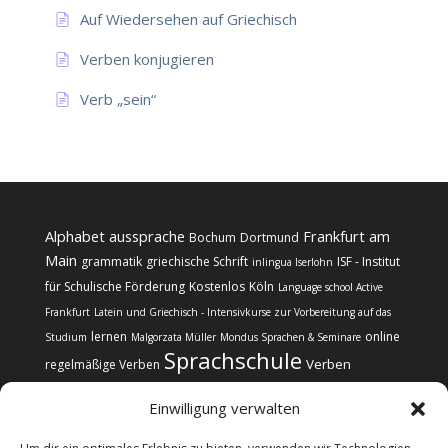
Auf Wiedersehen auf Griechisch
Verben konjugieren
Verb „sein“
Alphabet
aussprache
Frankfurt am
Bochum
Dortmund
Main
grammatik
griechische Schrift
ISF - Institut
inlingua Iserlohn
für Schulische Förderung
Kostenlos
Köln
Language school Active
Frankfurt
Latein und Griechisch - Intensivkurse zur Vorbereitung auf das
lernen
online
Studium
Malgorzata Müller
Mondus Sprachen & Seminare
Sprachschule
Verben
regelmäßige Verben
Einwilligung verwalten