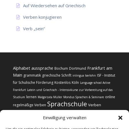
Auf Wiedersehen auf Griechisch
Verben konjugieren
Verb „sein“
Alphabet
aussprache
Frankfurt am
Bochum
Dortmund
Main
grammatik
griechische Schrift
ISF - Institut
inlingua Iserlohn
für Schulische Förderung
Kostenlos
Köln
Language school Active
Frankfurt
Latein und Griechisch - Intensivkurse zur Vorbereitung auf das
lernen
online
Studium
Malgorzata Müller
Mondus Sprachen & Seminare
Sprachschule
Verben
regelmäßige Verben
Einwilligung verwalten