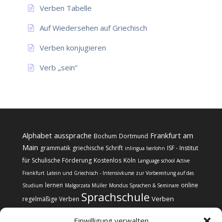
Verben Tabelle
Auf Wiedersehen auf Griechisch
Verben konjugieren
Verb „sein“
Alphabet
aussprache
Frankfurt am
Bochum
Dortmund
Main
grammatik
griechische Schrift
ISF - Institut
inlingua Iserlohn
für Schulische Förderung
Kostenlos
Köln
Language school Active
Frankfurt
Latein und Griechisch - Intensivkurse zur Vorbereitung auf das
lernen
online
Studium
Malgorzata Müller
Mondus Sprachen & Seminare
Sprachschule
Verben
regelmäßige Verben
Einwilligung verwalten