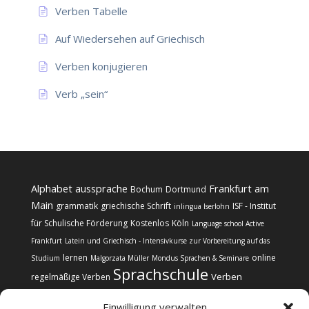
Verben Tabelle
Auf Wiedersehen auf Griechisch
Verben konjugieren
Verb „sein“
Alphabet
aussprache
Frankfurt am
Bochum
Dortmund
Main
grammatik
griechische Schrift
ISF - Institut
inlingua Iserlohn
für Schulische Förderung
Kostenlos
Köln
Language school Active
Frankfurt
Latein und Griechisch - Intensivkurse zur Vorbereitung auf das
lernen
online
Studium
Malgorzata Müller
Mondus Sprachen & Seminare
Sprachschule
Verben
regelmäßige Verben
Einwilligung verwalten