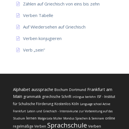
Zählen auf Griechisch von eins bis zehn
Verben Tabelle
Auf Wiedersehen auf Griechisch
Verben konjugieren
Verb „sein“
Alphabet
aussprache
Frankfurt am
Bochum
Dortmund
Main
grammatik
griechische Schrift
ISF - Institut
inlingua Iserlohn
für Schulische Förderung
Kostenlos
Köln
Language school Active
Frankfurt
Latein und Griechisch - Intensivkurse zur Vorbereitung auf das
lernen
online
Studium
Malgorzata Müller
Mondus Sprachen & Seminare
Sprachschule
Verben
regelmäßige Verben