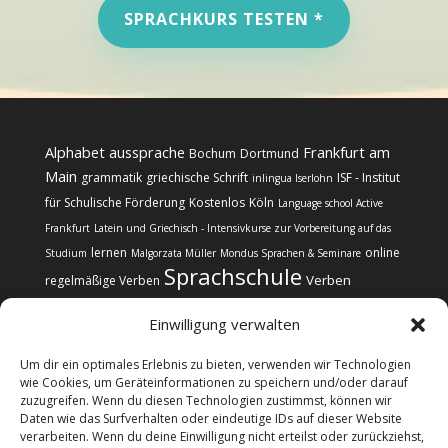
SPRACHKURS TESTEN *
Alphabet
aussprache
Frankfurt am
Bochum
Dortmund
Main
grammatik
griechische Schrift
ISF - Institut
inlingua Iserlohn
für Schulische Förderung
Kostenlos
Köln
Language school Active
Frankfurt
Latein und Griechisch - Intensivkurse zur Vorbereitung auf das
lernen
online
Studium
Malgorzata Müller
Mondus Sprachen & Seminare
Sprachschule
Verben
regelmäßige Verben
Einwilligung verwalten
Um dir ein optimales Erlebnis zu bieten, verwenden wir Technologien
wie Cookies, um Geräteinformationen zu speichern und/oder darauf
zuzugreifen. Wenn du diesen Technologien zustimmst, können wir
Kontakt
Impressum
Datenschutz
Daten wie das Surfverhalten oder eindeutige IDs auf dieser Website
Cookie-Richtlinie (EU)
verarbeiten. Wenn du deine Einwilligung nicht erteilst oder zurückziehst,