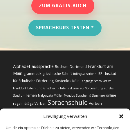
ZUM GRATIS-BUCH
SPRACHKURS TESTEN *
Alphabet
aussprache
Frankfurt am
Bochum
Dortmund
Main
grammatik
griechische Schrift
ISF - Institut
inlingua Iserlohn
für Schulische Förderung
Kostenlos
Köln
Language school Active
Frankfurt
Latein und Griechisch - Intensivkurse zur Vorbereitung auf das
lernen
online
Studium
Malgorzata Müller
Mondus Sprachen & Seminare
Sprachschule
Verben
regelmäßige Verben
Einwilligung verwalten
Um dir ein optimales Erlebnis zu bieten, verwenden wir Technologien