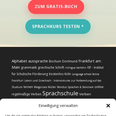
ZUM GRATIS-BUCH
SPRACHKURS TESTEN *
Alphabet
aussprache
Frankfurt am
Bochum
Dortmund
Main
grammatik
griechische Schrift
ISF - Institut
inlingua Iserlohn
für Schulische Förderung
Kostenlos
Köln
Language school Active
Frankfurt
Latein und Griechisch - Intensivkurse zur Vorbereitung auf das
lernen
online
Studium
Malgorzata Müller
Mondus Sprachen & Seminare
Sprachschule
Verben
regelmäßige Verben
Einwilligung verwalten
Um dir ein optimales Erlebnis zu bieten, verwenden wir Technologien