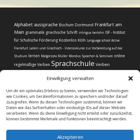
Alphabet
aussprache
Frankfurt am
Bochum
Dortmund
Main
grammatik
griechische Schrift
ISF - Institut
inlingua Iserlohn
für Schulische Förderung
Kostenlos
Köln
Language school Active
Frankfurt
Latein und Griechisch - Intensivkurse zur Vorbereitung auf das
lernen
online
Studium
Malgorzata Müller
Mondus Sprachen & Seminare
Sprachschule
Verben
regelmäßige Verben
Einwilligung verwalten
Um dir ein optimales Erlebnis zu bieten, verwenden wir Technologien
wie Cookies, um Geräteinformationen zu speichern und/oder darauf
zuzugreifen. Wenn du diesen Technologien zustimmst, können wir
Kontakt
Impressum
Datenschutz
Daten wie das Surfverhalten oder eindeutige IDs auf dieser Website
Cookie-Richtlinie (EU)
verarbeiten. Wenn du deine Einwilligung nicht erteilst oder zurückziehst,
können bestimmte Merkmale und Funktionen beeinträchtigt werden.
@copyright Web24 Consulting AVO | 2024-2026 * Wir
Akzeptieren
informieren über Sprachkurse, verkaufen selbst aber