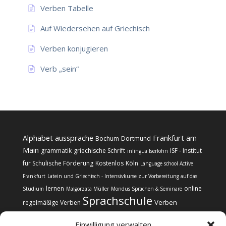
Verben Tabelle
Auf Wiedersehen auf Griechisch
Verben konjugieren
Verb „sein“
Alphabet
aussprache
Frankfurt am
Bochum
Dortmund
Main
grammatik
griechische Schrift
ISF - Institut
inlingua Iserlohn
für Schulische Förderung
Kostenlos
Köln
Language school Active
Frankfurt
Latein und Griechisch - Intensivkurse zur Vorbereitung auf das
lernen
online
Studium
Malgorzata Müller
Mondus Sprachen & Seminare
Sprachschule
Verben
regelmäßige Verben
Einwilligung verwalten